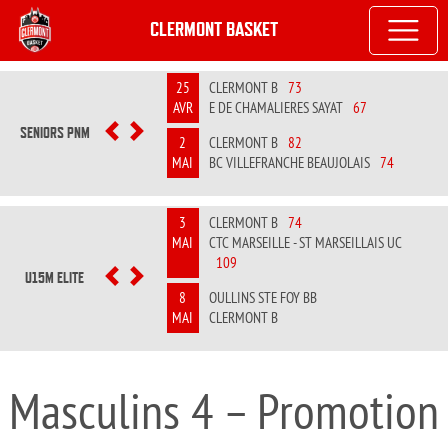
CLERMONT BASKET
25
CLERMONT B
73
AVR
E DE CHAMALIERES SAYAT
67
SENIORS PNM
PREVIOUS
NEXT
2
CLERMONT B
82
MAI
BC VILLEFRANCHE BEAUJOLAIS
74
3
CLERMONT B
74
MAI
CTC MARSEILLE - ST MARSEILLAIS UC
109
U15M ELITE
PREVIOUS
NEXT
8
OULLINS STE FOY BB
MAI
CLERMONT B
Masculins 4 – Promotion