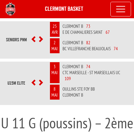
CLERMONT BASKET
25
CLERMONT B
73
AVR
E DE CHAMALIERES SAYAT
67
SENIORS PNM
PREVIOUS
NEXT
2
CLERMONT B
82
MAI
BC VILLEFRANCHE BEAUJOLAIS
74
3
CLERMONT B
74
MAI
CTC MARSEILLE - ST MARSEILLAIS UC
109
U15M ELITE
PREVIOUS
NEXT
8
OULLINS STE FOY BB
MAI
CLERMONT B
U 11 G (poussins) – 2ème