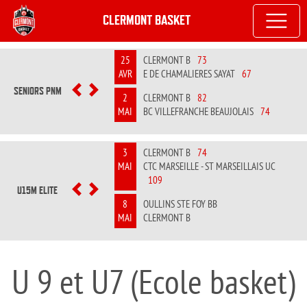
CLERMONT BASKET
25
CLERMONT B
73
AVR
E DE CHAMALIERES SAYAT
67
SENIORS PNM
PREVIOUS
NEXT
2
CLERMONT B
82
MAI
BC VILLEFRANCHE BEAUJOLAIS
74
3
CLERMONT B
74
MAI
CTC MARSEILLE - ST MARSEILLAIS UC
109
U15M ELITE
PREVIOUS
NEXT
8
OULLINS STE FOY BB
MAI
CLERMONT B
U 9 et U7 (Ecole basket)