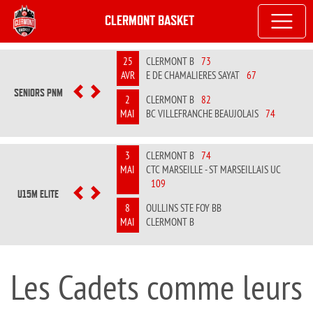
CLERMONT BASKET
25
CLERMONT B
73
AVR
E DE CHAMALIERES SAYAT
67
SENIORS PNM
PREVIOUS
NEXT
2
CLERMONT B
82
MAI
BC VILLEFRANCHE BEAUJOLAIS
74
3
CLERMONT B
74
MAI
CTC MARSEILLE - ST MARSEILLAIS UC
109
U15M ELITE
PREVIOUS
NEXT
8
OULLINS STE FOY BB
MAI
CLERMONT B
Les Cadets comme leurs