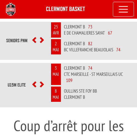
CLERMONT BASKET
25
CLERMONT B
73
AVR
E DE CHAMALIERES SAYAT
67
SENIORS PNM
PREVIOUS
NEXT
2
CLERMONT B
82
MAI
BC VILLEFRANCHE BEAUJOLAIS
74
3
CLERMONT B
74
MAI
CTC MARSEILLE - ST MARSEILLAIS UC
109
U15M ELITE
PREVIOUS
NEXT
8
OULLINS STE FOY BB
MAI
CLERMONT B
Coup d’arrêt pour les