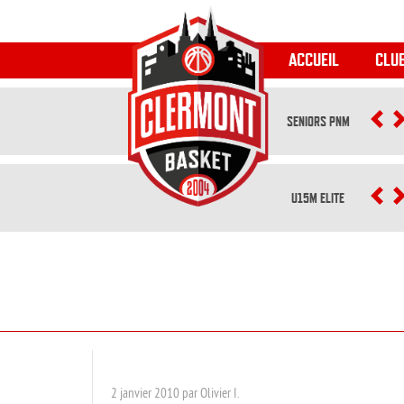
ACCUEIL
CLU
SENIORS PNM
P
U15M ELITE
P
2 janvier 2010 par Olivier I.