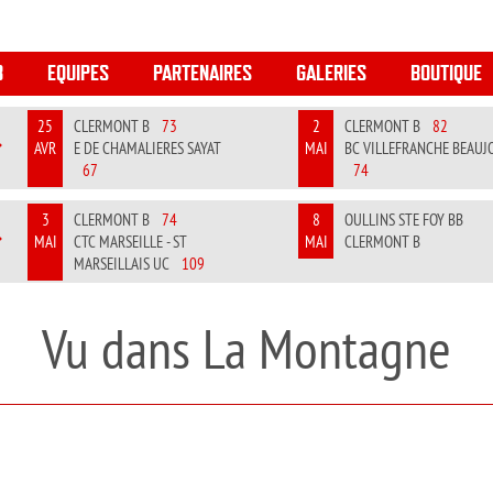
B
EQUIPES
PARTENAIRES
GALERIES
BOUTIQUE
25
CLERMONT B
73
2
CLERMONT B
82
AVR
E DE CHAMALIERES SAYAT
MAI
BC VILLEFRANCHE BEAUJ
REVIOUS
NEXT
67
74
3
CLERMONT B
74
8
OULLINS STE FOY BB
MAI
CTC MARSEILLE - ST
MAI
CLERMONT B
REVIOUS
NEXT
MARSEILLAIS UC
109
Vu dans La Montagne