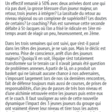
Un effectif remanié à 50% avec deux arrivées dont une qui
n’a pas duré, la grosse blessure d’un joueur majeur, un
retour, trois jeunes à intégrer? La lassitude du retour au
niveau régional ou un complexe de supériorité? Les doutes
de certains? Le coaching? Puis est survenue cette seconde
défaite à St-Jacques où l’on a frisé le ridicule en 1ère mi-
temps avant de réagir un peu, heureusement, en 2ème.
Dans les trois semaines qui ont suivi, que s’est-il passé
dans les têtes des joueurs, je ne sais pas. Mais le déclic est
survenu. Prise de conscience, arrêt d’un des joueurs
majeurs? Quoiqu’il en soit, l’équipe s’est totalement
transformée sur le terrain car il n’avait jamais été question
de problèmes annexes. A partir de là, on a produit un
basket qui ne laissait aucune chance à nos adversaires,
s’imposant largement lors de nos six dernières rencontres,
fait de défense toujours mais aussi de courses, de prises de
responsabilités, d’un jeu de passes de très bon niveau et
d’une alchimie retrouvée entre les joueurs puis entre eux
et le coach. Il faut souligner au sein de cette nouvelle
dynamique l’impact des 3 jeunes joueurs du groupe qui
ont vraiment élever leur niveau et tirer tous les autres