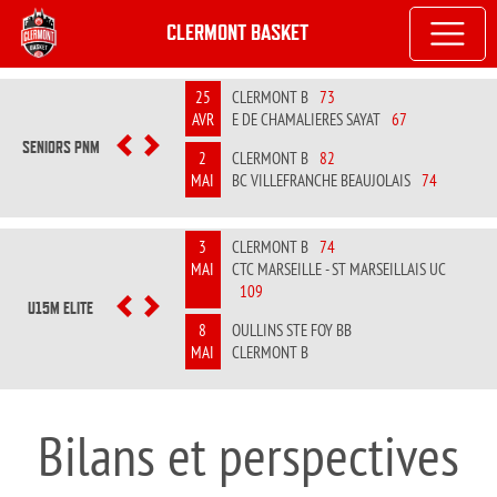
CLERMONT BASKET
25
CLERMONT B
73
AVR
E DE CHAMALIERES SAYAT
67
SENIORS PNM
PREVIOUS
NEXT
2
CLERMONT B
82
MAI
BC VILLEFRANCHE BEAUJOLAIS
74
3
CLERMONT B
74
MAI
CTC MARSEILLE - ST MARSEILLAIS UC
109
U15M ELITE
PREVIOUS
NEXT
8
OULLINS STE FOY BB
MAI
CLERMONT B
Bilans et perspectives