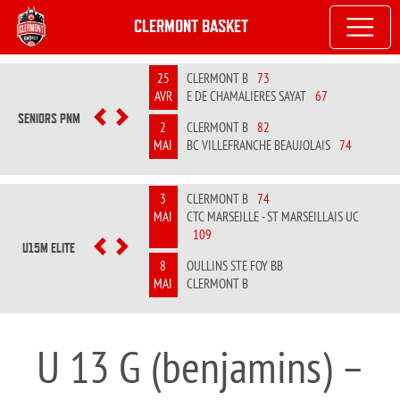
CLERMONT BASKET
25
CLERMONT B
73
AVR
E DE CHAMALIERES SAYAT
67
SENIORS PNM
PREVIOUS
NEXT
2
CLERMONT B
82
MAI
BC VILLEFRANCHE BEAUJOLAIS
74
3
CLERMONT B
74
MAI
CTC MARSEILLE - ST MARSEILLAIS UC
109
U15M ELITE
PREVIOUS
NEXT
8
OULLINS STE FOY BB
MAI
CLERMONT B
U 13 G (benjamins) –