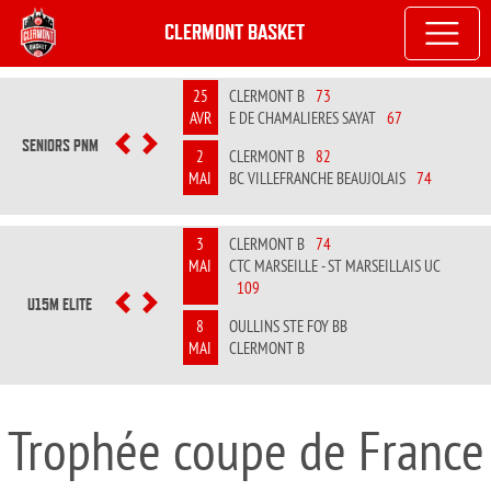
CLERMONT BASKET
25
CLERMONT B
73
AVR
E DE CHAMALIERES SAYAT
67
SENIORS PNM
PREVIOUS
NEXT
2
CLERMONT B
82
MAI
BC VILLEFRANCHE BEAUJOLAIS
74
3
CLERMONT B
74
MAI
CTC MARSEILLE - ST MARSEILLAIS UC
109
U15M ELITE
PREVIOUS
NEXT
8
OULLINS STE FOY BB
MAI
CLERMONT B
Trophée coupe de France