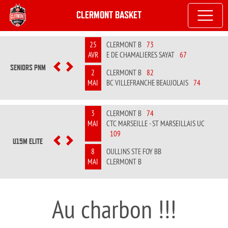
CLERMONT BASKET
25
CLERMONT B
73
AVR
E DE CHAMALIERES SAYAT
67
SENIORS PNM
PREVIOUS
NEXT
2
CLERMONT B
82
MAI
BC VILLEFRANCHE BEAUJOLAIS
74
3
CLERMONT B
74
MAI
CTC MARSEILLE - ST MARSEILLAIS UC
109
U15M ELITE
PREVIOUS
NEXT
8
OULLINS STE FOY BB
MAI
CLERMONT B
Au charbon !!!