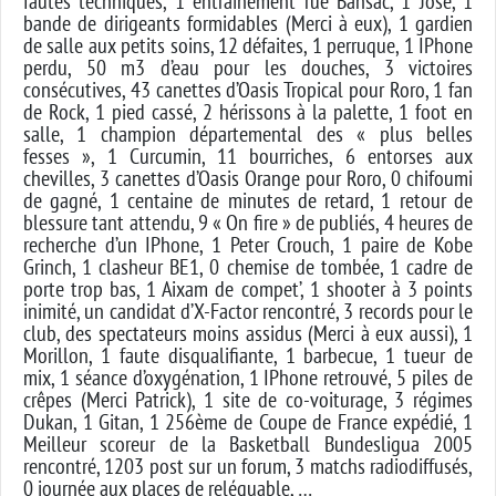
fautes techniques, 1 entrainement rue Bansac, 1 José, 1
bande de dirigeants formidables (Merci à eux), 1 gardien
de salle aux petits soins, 12 défaites, 1 perruque, 1 IPhone
perdu, 50 m3 d’eau pour les douches, 3 victoires
consécutives, 43 canettes d’Oasis Tropical pour Roro, 1 fan
de Rock, 1 pied cassé, 2 hérissons à la palette, 1 foot en
salle, 1 champion départemental des « plus belles
fesses », 1 Curcumin, 11 bourriches, 6 entorses aux
chevilles, 3 canettes d’Oasis Orange pour Roro, 0 chifoumi
de gagné, 1 centaine de minutes de retard, 1 retour de
blessure tant attendu, 9 « On fire » de publiés, 4 heures de
recherche d’un IPhone, 1 Peter Crouch, 1 paire de Kobe
Grinch, 1 clasheur BE1, 0 chemise de tombée, 1 cadre de
porte trop bas, 1 Aixam de compet’, 1 shooter à 3 points
inimité, un candidat d’X-Factor rencontré, 3 records pour le
club, des spectateurs moins assidus (Merci à eux aussi), 1
Morillon, 1 faute disqualifiante, 1 barbecue, 1 tueur de
mix, 1 séance d’oxygénation, 1 IPhone retrouvé, 5 piles de
crêpes (Merci Patrick), 1 site de co-voiturage, 3 régimes
Dukan, 1 Gitan, 1 256ème de Coupe de France expédié, 1
Meilleur scoreur de la Basketball Bundesligua 2005
rencontré, 1203 post sur un forum, 3 matchs radiodiffusés,
0 journée aux places de reléguable, …