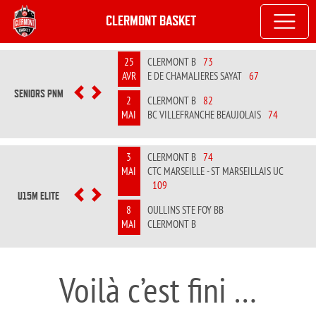
CLERMONT BASKET
25
CLERMONT B
73
AVR
E DE CHAMALIERES SAYAT
67
SENIORS PNM
PREVIOUS
NEXT
2
CLERMONT B
82
MAI
BC VILLEFRANCHE BEAUJOLAIS
74
3
CLERMONT B
74
MAI
CTC MARSEILLE - ST MARSEILLAIS UC
109
U15M ELITE
PREVIOUS
NEXT
8
OULLINS STE FOY BB
MAI
CLERMONT B
Voilà c’est fini …