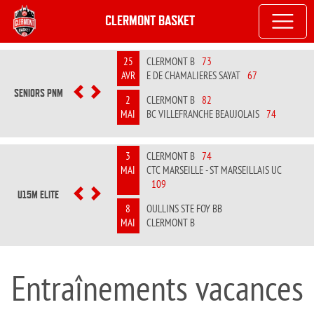
CLERMONT BASKET
25
CLERMONT B
73
AVR
E DE CHAMALIERES SAYAT
67
SENIORS PNM
PREVIOUS
NEXT
2
CLERMONT B
82
MAI
BC VILLEFRANCHE BEAUJOLAIS
74
3
CLERMONT B
74
MAI
CTC MARSEILLE - ST MARSEILLAIS UC
109
U15M ELITE
PREVIOUS
NEXT
8
OULLINS STE FOY BB
MAI
CLERMONT B
Entraînements vacances