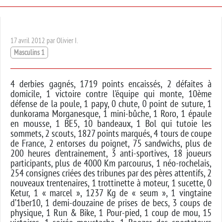
17 avril 2012 par Olivier I.
Masculins 1
4 derbies gagnés, 1719 points encaissés, 2 défaites à
domicile, 1 victoire contre l’équipe qui monte, 10ème
défense de la poule, 1 papy, 0 chute, 0 point de suture, 1
dunkorama Morganesque, 1 mini-bûche, 1 Roro, 1 épaule
en mousse, 1 BE5, 10 bandeaux, 1 Bol qui tutoie les
sommets, 2 scouts, 1827 points marqués, 4 tours de coupe
de France, 2 entorses du poignet, 75 sandwichs, plus de
200 heures d’entrainement, 3 anti-sportives, 18 joueurs
participants, plus de 4000 Km parcourus, 1 néo-rochelais,
254 consignes criées des tribunes par des pères attentifs, 2
nouveaux trentenaires, 1 trottinette à moteur, 1 sucette, 0
Ketur, 1 « marcel », 1237 Kg de « seum », 1 vingtaine
d’1ber10, 1 demi-douzaine de prises de becs, 3 coups de
physique, 1 Run & Bike, 1 Pour-pied, 1 coup de mou, 15