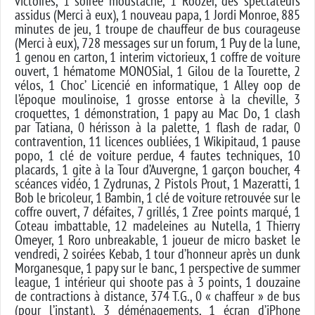
victoires, 1 soirée moustache, 1 Roozer, des spectateurs
assidus (Merci à eux), 1 nouveau papa, 1 Jordi Monroe, 885
minutes de jeu, 1 troupe de chauffeur de bus courageuse
(Merci à eux), 728 messages sur un forum, 1 Puy de la lune,
1 genou en carton, 1 interim victorieux, 1 coffre de voiture
ouvert, 1 hématome MONOSial, 1 Gilou de la Tourette, 2
vélos, 1 Choc’ Licencié en informatique, 1 Alley oop de
l’époque moulinoise, 1 grosse entorse à la cheville, 3
croquettes, 1 démonstration, 1 papy au Mac Do, 1 clash
par Tatiana, 0 hérisson à la palette, 1 flash de radar, 0
contravention, 11 licences oubliées, 1 Wikipitaud, 1 pause
popo, 1 clé de voiture perdue, 4 fautes techniques, 10
placards, 1 gite à la Tour d’Auvergne, 1 garçon boucher, 4
scéances vidéo, 1 Zydrunas, 2 Pistols Prout, 1 Mazeratti, 1
Bob le bricoleur, 1 Bambin, 1 clé de voiture retrouvée sur le
coffre ouvert, 7 défaites, 7 grillés, 1 Zree points marqué, 1
Coteau imbattable, 12 madeleines au Nutella, 1 Thierry
Omeyer, 1 Roro unbreakable, 1 joueur de micro basket le
vendredi, 2 soirées Kebab, 1 tour d’honneur après un dunk
Morganesque, 1 papy sur le banc, 1 perspective de summer
league, 1 intérieur qui shoote pas à 3 points, 1 douzaine
de contractions à distance, 374 T.G., 0 « chaffeur » de bus
(pour l’instant), 3 déménagements, 1 écran d’iPhone