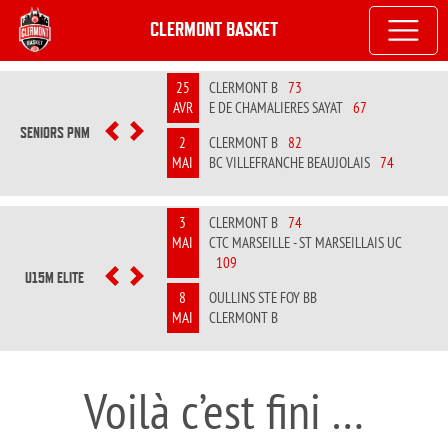
CLERMONT BASKET
25
CLERMONT B
73
AVR
E DE CHAMALIERES SAYAT
67
SENIORS PNM
PREVIOUS
NEXT
2
CLERMONT B
82
MAI
BC VILLEFRANCHE BEAUJOLAIS
74
3
CLERMONT B
74
MAI
CTC MARSEILLE - ST MARSEILLAIS UC
109
U15M ELITE
PREVIOUS
NEXT
8
OULLINS STE FOY BB
MAI
CLERMONT B
Voilà c’est fini …