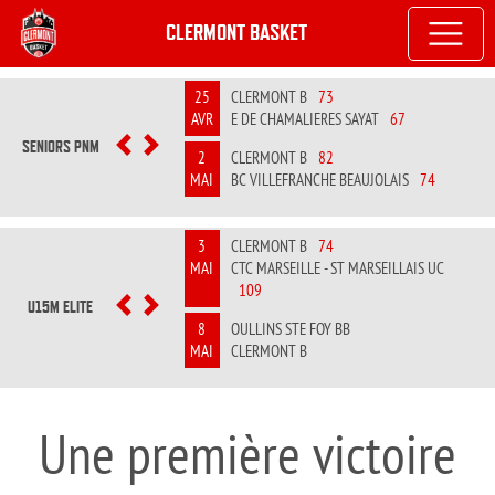
CLERMONT BASKET
25
CLERMONT B
73
AVR
E DE CHAMALIERES SAYAT
67
SENIORS PNM
PREVIOUS
NEXT
2
CLERMONT B
82
MAI
BC VILLEFRANCHE BEAUJOLAIS
74
3
CLERMONT B
74
MAI
CTC MARSEILLE - ST MARSEILLAIS UC
109
U15M ELITE
PREVIOUS
NEXT
8
OULLINS STE FOY BB
MAI
CLERMONT B
Une première victoire