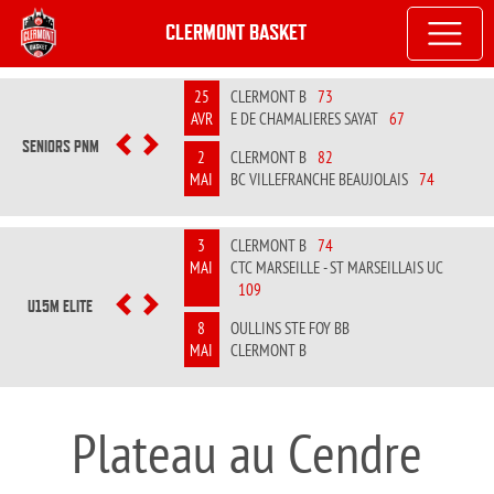
CLERMONT BASKET
25
CLERMONT B
73
AVR
E DE CHAMALIERES SAYAT
67
SENIORS PNM
PREVIOUS
NEXT
2
CLERMONT B
82
MAI
BC VILLEFRANCHE BEAUJOLAIS
74
3
CLERMONT B
74
MAI
CTC MARSEILLE - ST MARSEILLAIS UC
109
U15M ELITE
PREVIOUS
NEXT
8
OULLINS STE FOY BB
MAI
CLERMONT B
Plateau au Cendre