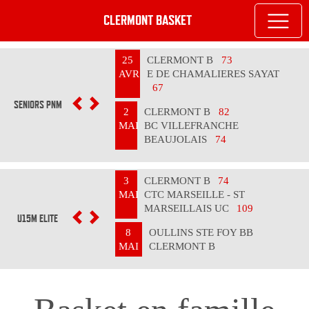
CLERMONT BASKET
25
CLERMONT B
73
AVR
E DE CHAMALIERES SAYAT
67
SENIORS PNM
PREVIOUS
NEXT
2
CLERMONT B
82
MAI
BC VILLEFRANCHE
BEAUJOLAIS
74
3
CLERMONT B
74
MAI
CTC MARSEILLE - ST
MARSEILLAIS UC
109
U15M ELITE
PREVIOUS
NEXT
8
OULLINS STE FOY BB
MAI
CLERMONT B