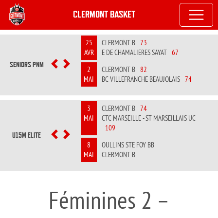
CLERMONT BASKET
25
CLERMONT B
73
AVR
E DE CHAMALIERES SAYAT
67
SENIORS PNM
PREVIOUS
NEXT
2
CLERMONT B
82
MAI
BC VILLEFRANCHE BEAUJOLAIS
74
3
CLERMONT B
74
MAI
CTC MARSEILLE - ST MARSEILLAIS UC
109
U15M ELITE
PREVIOUS
NEXT
8
OULLINS STE FOY BB
MAI
CLERMONT B
Féminines 2 –