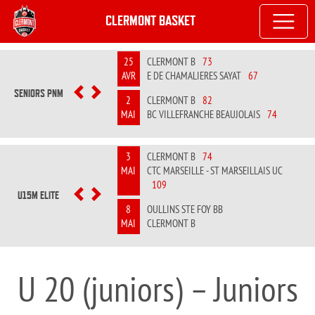
CLERMONT BASKET
25
CLERMONT B
73
AVR
E DE CHAMALIERES SAYAT
67
SENIORS PNM
PREVIOUS
NEXT
2
CLERMONT B
82
MAI
BC VILLEFRANCHE BEAUJOLAIS
74
3
CLERMONT B
74
MAI
CTC MARSEILLE - ST MARSEILLAIS UC
109
U15M ELITE
PREVIOUS
NEXT
8
OULLINS STE FOY BB
MAI
CLERMONT B
U 20 (juniors) – Juniors