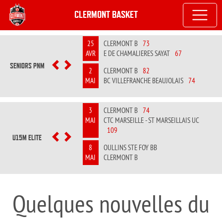
CLERMONT BASKET
25
CLERMONT B
73
AVR
E DE CHAMALIERES SAYAT
67
SENIORS PNM
PREVIOUS
NEXT
2
CLERMONT B
82
MAI
BC VILLEFRANCHE BEAUJOLAIS
74
3
CLERMONT B
74
MAI
CTC MARSEILLE - ST MARSEILLAIS UC
109
U15M ELITE
PREVIOUS
NEXT
8
OULLINS STE FOY BB
MAI
CLERMONT B
Quelques nouvelles du