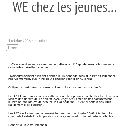
WE chez les jeunes…
14 octobre 2013 par Ludo S.
Divers
…C’est effectivement ce que peuvent dire nos u11F qui devaient affronter leurs
camarades d’Aurillac ce samedi
Malheureusement elles ont appris à leurs dépends, ainsi que Benoît leur coach
néo Clermontois, que l’hiver peut démarrer très tôt en Auvergne!
Obligées de rebrousser chemin au Lioran, leur rencontre sera reportée.
Les U11 G ont eux eu la possibilité de jouer leur premier match officiel de la saison.
Malgré une défaite de 12 points(36/24) chez des Lempdais très combatifs nos
jeunes ont fait preuve de beaucoup d’abnégation… Celle-ci portera ses fruits
rapidement si ils persistent.
Les U20 de Patten ont commencé l’année par une victoire 30/88 à Ambert. Le
coach était satisfait de l’implication de ses joueurs et du travail collectif effectué…
Rendez-vous le WE prochain…