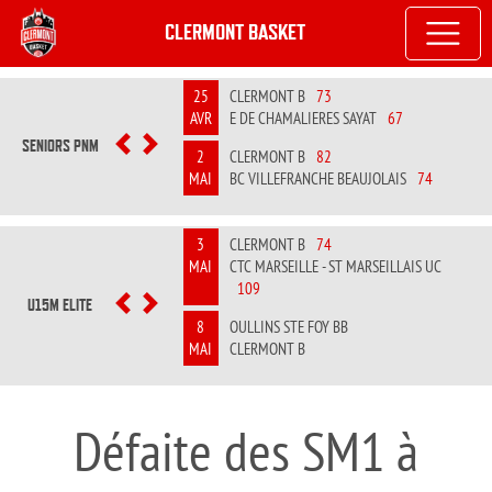
CLERMONT BASKET
25
CLERMONT B
73
AVR
E DE CHAMALIERES SAYAT
67
SENIORS PNM
PREVIOUS
NEXT
2
CLERMONT B
82
MAI
BC VILLEFRANCHE BEAUJOLAIS
74
3
CLERMONT B
74
MAI
CTC MARSEILLE - ST MARSEILLAIS UC
109
U15M ELITE
PREVIOUS
NEXT
8
OULLINS STE FOY BB
MAI
CLERMONT B
Défaite des SM1 à