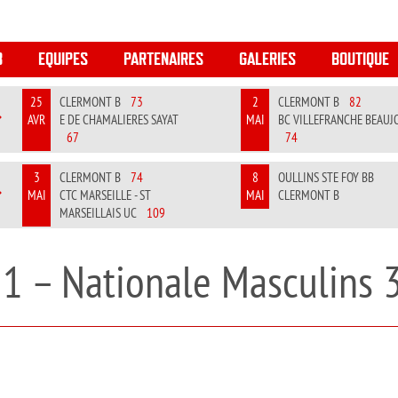
B
EQUIPES
PARTENAIRES
GALERIES
BOUTIQUE
25
CLERMONT B
73
2
CLERMONT B
82
AVR
E DE CHAMALIERES SAYAT
MAI
BC VILLEFRANCHE BEAUJ
REVIOUS
NEXT
67
74
3
CLERMONT B
74
8
OULLINS STE FOY BB
MAI
CTC MARSEILLE - ST
MAI
CLERMONT B
REVIOUS
NEXT
MARSEILLAIS UC
109
1 – Nationale Masculins 