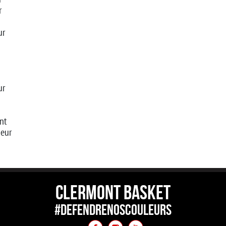
r
ur
ur
nt
neur
CLERMONT BASKET
#DEFENDRENOSCOULEURS