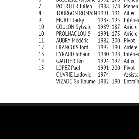
7
POURTIER Julien
1988
178
Meneu
8
TOURGON ROMAIN
1991
191
Ailier
9
MOREL Jacky
1987
195
Intérie
10
COULON Sylvain
1989
187
Arrière
10
PROLHAC LOUIS
1991
175
Arrière
11
AUBRY Médéric
1982
200
Pivot
12
FRANCOIS Jordi
1992
190
Arrière
13
EYRAUD Johann
1980
198
Intérie
14
GAUTIER Téo
1994
192
Ailier
15
LOPEZ Paul
1991
200
Pivot
OUVRIE Ludovic
1974
Assista
VIZADE Guillaume
1982
190
Entraî