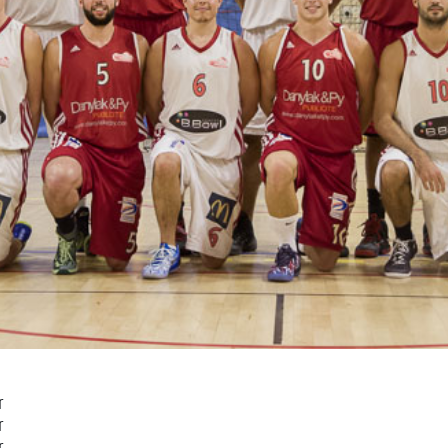
r
r
r