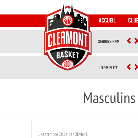
ACCUEIL
CLU
SENIORS PNM
P
U15M ELITE
P
Masculins 
1 septembre 2014 par Olivier I.