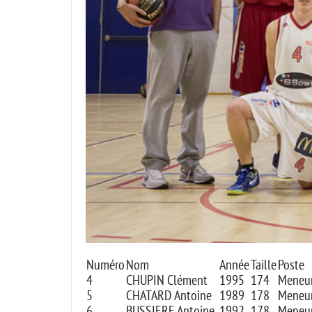
Numéro
Nom
Année
Taille
Poste
4
CHUPIN Clément
1995
174
Meneu
5
CHATARD Antoine
1989
178
Meneu
6
BUSSIERE Antoine
1992
178
Meneu