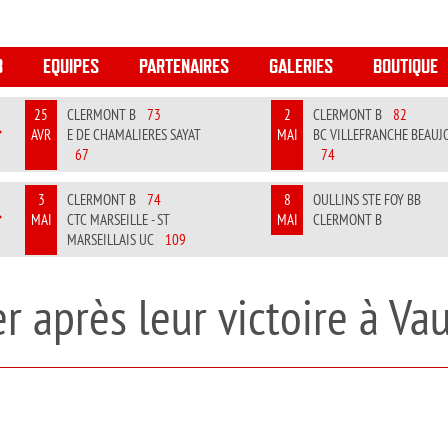
B
EQUIPES
PARTENAIRES
GALERIES
BOUTIQUE
25
CLERMONT B
73
2
CLERMONT B
82
AVR
E DE CHAMALIERES SAYAT
MAI
BC VILLEFRANCHE BEAUJ
REVIOUS
NEXT
67
74
3
CLERMONT B
74
8
OULLINS STE FOY BB
MAI
CTC MARSEILLE - ST
MAI
CLERMONT B
REVIOUS
NEXT
MARSEILLAIS UC
109
r après leur victoire à Va