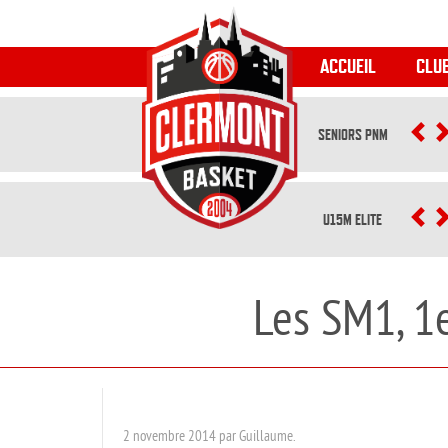
ACCUEIL
CLU
SENIORS PNM
P
U15M ELITE
P
Les SM1, 1e
2 novembre 2014 par Guillaume.