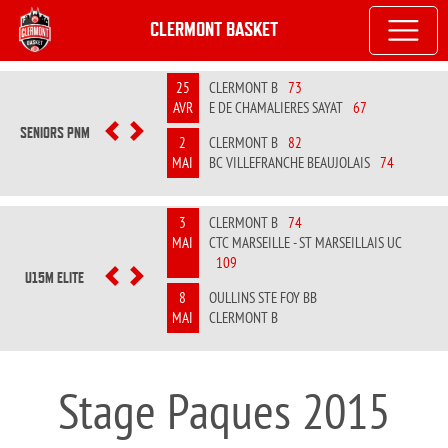
CLERMONT BASKET
25
CLERMONT B
73
AVR
E DE CHAMALIERES SAYAT
67
SENIORS PNM
PREVIOUS
NEXT
2
CLERMONT B
82
MAI
BC VILLEFRANCHE BEAUJOLAIS
74
3
CLERMONT B
74
MAI
CTC MARSEILLE - ST MARSEILLAIS UC
109
U15M ELITE
PREVIOUS
NEXT
8
OULLINS STE FOY BB
MAI
CLERMONT B
Stage Paques 2015