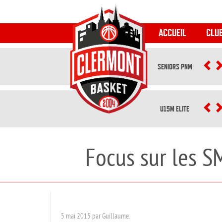
ACCUEIL
CLU
SENIORS PNM
P
U15M ELITE
P
Focus sur les S
5 mai 2015 par Guillaume.