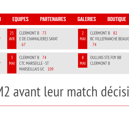
B
EQUIPES
PARTENAIRES
GALERIES
BOUTIQUE
25
CLERMONT B
73
2
CLERMONT B
82
AVR
E DE CHAMALIERES SAYAT
MAI
BC VILLEFRANCHE BEAUJ
REVIOUS
NEXT
67
74
3
CLERMONT B
74
8
OULLINS STE FOY BB
MAI
CTC MARSEILLE - ST
MAI
CLERMONT B
REVIOUS
NEXT
MARSEILLAIS UC
109
M2 avant leur match décisi