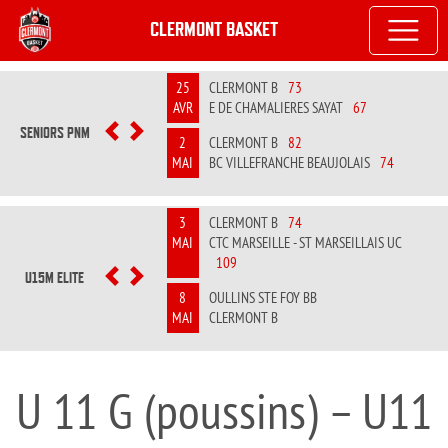
CLERMONT BASKET
25
CLERMONT B
73
AVR
E DE CHAMALIERES SAYAT
67
SENIORS PNM
PREVIOUS
NEXT
2
CLERMONT B
82
MAI
BC VILLEFRANCHE BEAUJOLAIS
74
3
CLERMONT B
74
MAI
CTC MARSEILLE - ST MARSEILLAIS UC
109
U15M ELITE
PREVIOUS
NEXT
8
OULLINS STE FOY BB
MAI
CLERMONT B
U 11 G (poussins) – U11