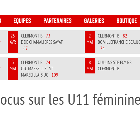
B
EQUIPES
PARTENAIRES
GALERIES
BOUTIQUE
25
CLERMONT B
73
2
CLERMONT B
82
AVR
E DE CHAMALIERES SAYAT
MAI
BC VILLEFRANCHE BEAUJ
REVIOUS
NEXT
67
74
3
CLERMONT B
74
8
OULLINS STE FOY BB
MAI
CTC MARSEILLE - ST
MAI
CLERMONT B
REVIOUS
NEXT
MARSEILLAIS UC
109
ocus sur les U11 féminin