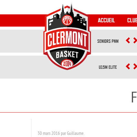
ACCUEIL
CLU
SENIORS PNM
P
U15M ELITE
P
F
30 mars 2016 par Guillaume.