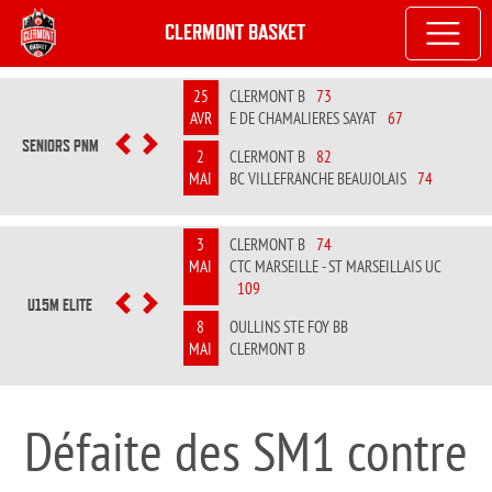
CLERMONT BASKET
25
CLERMONT B
73
AVR
E DE CHAMALIERES SAYAT
67
SENIORS PNM
PREVIOUS
NEXT
2
CLERMONT B
82
MAI
BC VILLEFRANCHE BEAUJOLAIS
74
3
CLERMONT B
74
MAI
CTC MARSEILLE - ST MARSEILLAIS UC
109
U15M ELITE
PREVIOUS
NEXT
8
OULLINS STE FOY BB
MAI
CLERMONT B
Défaite des SM1 contre