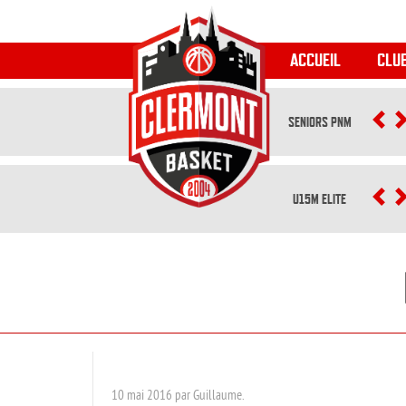
ACCUEIL
CLU
SENIORS PNM
P
U15M ELITE
P
10 mai 2016 par Guillaume.