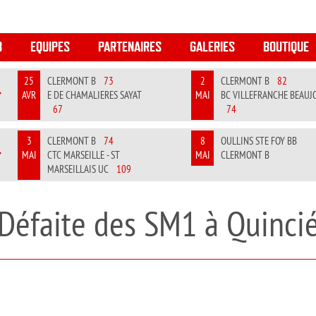
B
EQUIPES
PARTENAIRES
GALERIES
BOUTIQUE
25
CLERMONT B
73
2
CLERMONT B
82
AVR
E DE CHAMALIERES SAYAT
MAI
BC VILLEFRANCHE BEAUJ
REVIOUS
NEXT
67
74
3
CLERMONT B
74
8
OULLINS STE FOY BB
MAI
CTC MARSEILLE - ST
MAI
CLERMONT B
REVIOUS
NEXT
MARSEILLAIS UC
109
Défaite des SM1 à Quinci