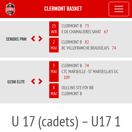
CLERMONT BASKET
25
CLERMONT B
73
AVR
E DE CHAMALIERES SAYAT
67
SENIORS PNM
PREVIOUS
NEXT
2
CLERMONT B
82
MAI
BC VILLEFRANCHE BEAUJOLAIS
74
3
CLERMONT B
74
MAI
CTC MARSEILLE - ST MARSEILLAIS UC
109
U15M ELITE
PREVIOUS
NEXT
8
OULLINS STE FOY BB
MAI
CLERMONT B
U 17 (cadets) – U17 1