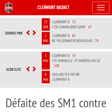
CLERMONT BASKET
25
CLERMONT B
73
AVR
E DE CHAMALIERES SAYAT
67
SENIORS PNM
PREVIOUS
NEXT
2
CLERMONT B
82
MAI
BC VILLEFRANCHE BEAUJOLAIS
74
3
CLERMONT B
74
MAI
CTC MARSEILLE - ST MARSEILLAIS UC
109
U15M ELITE
PREVIOUS
NEXT
8
OULLINS STE FOY BB
MAI
CLERMONT B
Défaite des SM1 contre