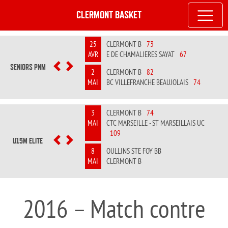
CLERMONT BASKET
25
CLERMONT B
73
AVR
E DE CHAMALIERES SAYAT
67
SENIORS PNM
PREVIOUS
NEXT
2
CLERMONT B
82
MAI
BC VILLEFRANCHE BEAUJOLAIS
74
3
CLERMONT B
74
MAI
CTC MARSEILLE - ST MARSEILLAIS UC
109
U15M ELITE
PREVIOUS
NEXT
8
OULLINS STE FOY BB
MAI
CLERMONT B
2016 – Match contre