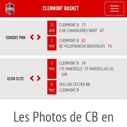
CLERMONT BASKET
25
CLERMONT B
73
AVR
E DE CHAMALIERES SAYAT
67
SENIORS PNM
PREVIOUS
NEXT
2
CLERMONT B
82
MAI
BC VILLEFRANCHE BEAUJOLAIS
74
3
CLERMONT B
74
MAI
CTC MARSEILLE - ST MARSEILLAIS UC
109
U15M ELITE
PREVIOUS
NEXT
8
OULLINS STE FOY BB
MAI
CLERMONT B
Les Photos de CB en