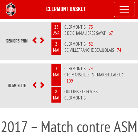
CLERMONT BASKET
25
CLERMONT B
73
AVR
E DE CHAMALIERES SAYAT
67
SENIORS PNM
PREVIOUS
NEXT
2
CLERMONT B
82
MAI
BC VILLEFRANCHE BEAUJOLAIS
74
3
CLERMONT B
74
MAI
CTC MARSEILLE - ST MARSEILLAIS UC
109
U15M ELITE
PREVIOUS
NEXT
8
OULLINS STE FOY BB
MAI
CLERMONT B
2017 – Match contre ASM