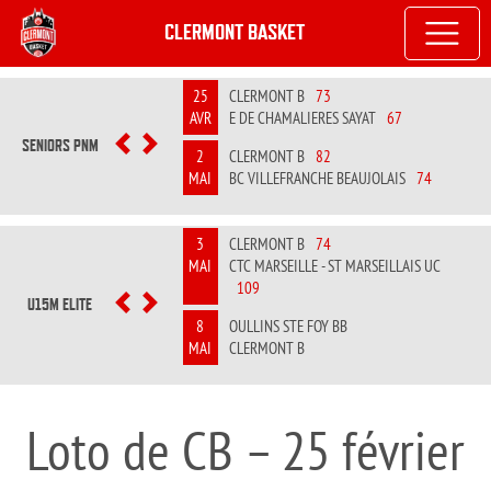
CLERMONT BASKET
25
CLERMONT B
73
AVR
E DE CHAMALIERES SAYAT
67
SENIORS PNM
PREVIOUS
NEXT
2
CLERMONT B
82
MAI
BC VILLEFRANCHE BEAUJOLAIS
74
3
CLERMONT B
74
MAI
CTC MARSEILLE - ST MARSEILLAIS UC
109
U15M ELITE
PREVIOUS
NEXT
8
OULLINS STE FOY BB
MAI
CLERMONT B
Loto de CB – 25 février