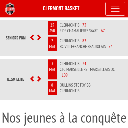
CLERMONT BASKET
25
CLERMONT B
73
AVR
E DE CHAMALIERES SAYAT
67
SENIORS PNM
PREVIOUS
NEXT
2
CLERMONT B
82
MAI
BC VILLEFRANCHE BEAUJOLAIS
74
3
CLERMONT B
74
MAI
CTC MARSEILLE - ST MARSEILLAIS UC
109
U15M ELITE
PREVIOUS
NEXT
8
OULLINS STE FOY BB
MAI
CLERMONT B
Nos jeunes à la conquête