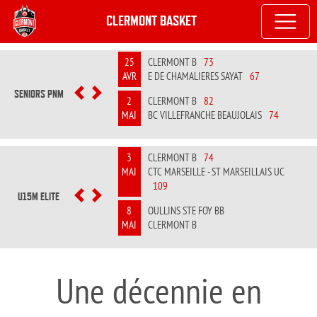
CLERMONT BASKET
25
CLERMONT B
73
AVR
E DE CHAMALIERES SAYAT
67
SENIORS PNM
PREVIOUS
NEXT
2
CLERMONT B
82
MAI
BC VILLEFRANCHE BEAUJOLAIS
74
3
CLERMONT B
74
MAI
CTC MARSEILLE - ST MARSEILLAIS UC
109
U15M ELITE
PREVIOUS
NEXT
8
OULLINS STE FOY BB
MAI
CLERMONT B
Une décennie en