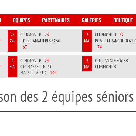
B
EQUIPES
PARTENAIRES
GALERIES
BOUTIQUE
25
CLERMONT B
73
2
CLERMONT B
82
AVR
E DE CHAMALIERES SAYAT
MAI
BC VILLEFRANCHE BEAUJ
REVIOUS
NEXT
67
74
3
CLERMONT B
74
8
OULLINS STE FOY BB
MAI
CTC MARSEILLE - ST
MAI
CLERMONT B
REVIOUS
NEXT
MARSEILLAIS UC
109
ison des 2 équipes sénior