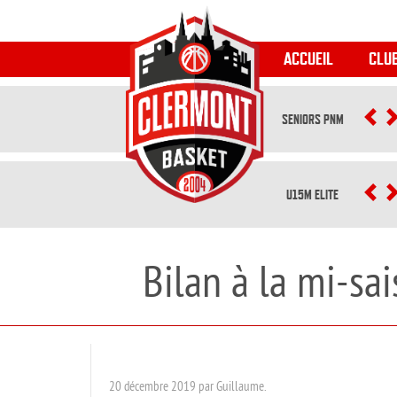
ACCUEIL
CLU
SENIORS PNM
P
U15M ELITE
P
Bilan à la mi-sa
20 décembre 2019 par Guillaume.