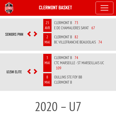
CLERMONT BASKET
25
CLERMONT B
73
AVR
E DE CHAMALIERES SAYAT
67
SENIORS PNM
PREVIOUS
NEXT
2
CLERMONT B
82
MAI
BC VILLEFRANCHE BEAUJOLAIS
74
3
CLERMONT B
74
MAI
CTC MARSEILLE - ST MARSEILLAIS UC
109
U15M ELITE
PREVIOUS
NEXT
8
OULLINS STE FOY BB
MAI
CLERMONT B
2020 – U7