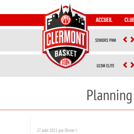
ACCUEIL
CLU
SENIORS PNM
P
U15M ELITE
P
Planning
27 août 2021 par Olivier I.