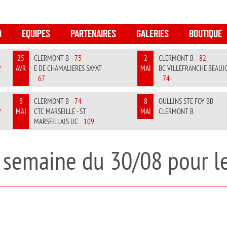
B
EQUIPES
PARTENAIRES
GALERIES
BOUTIQUE
25
CLERMONT B
73
2
CLERMONT B
82
AVR
E DE CHAMALIERES SAYAT
MAI
BC VILLEFRANCHE BEAUJ
REVIOUS
NEXT
67
74
3
CLERMONT B
74
8
OULLINS STE FOY BB
MAI
CTC MARSEILLE - ST
MAI
CLERMONT B
REVIOUS
NEXT
MARSEILLAIS UC
109
 semaine du 30/08 pour le