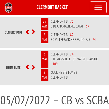
CLERMONT BASKET
25
CLERMONT B
73
AVR
E DE CHAMALIERES SAYAT
67
SENIORS PNM
PREVIOUS
NEXT
2
CLERMONT B
82
MAI
BC VILLEFRANCHE BEAUJOLAIS
74
3
CLERMONT B
74
MAI
CTC MARSEILLE - ST MARSEILLAIS UC
109
U15M ELITE
PREVIOUS
NEXT
8
OULLINS STE FOY BB
MAI
CLERMONT B
05/02/2022 – CB vs SCBA