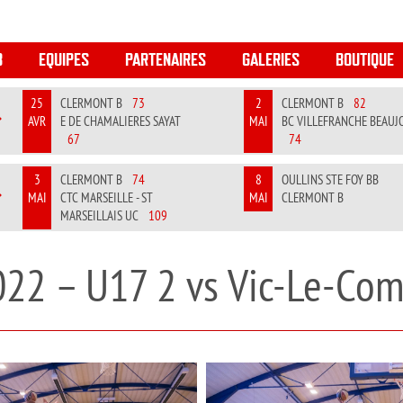
B
EQUIPES
PARTENAIRES
GALERIES
BOUTIQUE
25
CLERMONT B
73
2
CLERMONT B
82
AVR
E DE CHAMALIERES SAYAT
MAI
BC VILLEFRANCHE BEAUJ
REVIOUS
NEXT
67
74
3
CLERMONT B
74
8
OULLINS STE FOY BB
MAI
CTC MARSEILLE - ST
MAI
CLERMONT B
REVIOUS
NEXT
MARSEILLAIS UC
109
022 – U17 2 vs Vic-Le-Com