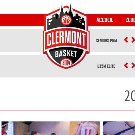
ACCUEIL
CLU
SENIORS PNM
P
U15M ELITE
P
2