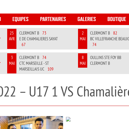
B
EQUIPES
PARTENAIRES
GALERIES
BOUTIQUE
25
CLERMONT B
73
2
CLERMONT B
82
AVR
E DE CHAMALIERES SAYAT
MAI
BC VILLEFRANCHE BEAUJ
REVIOUS
NEXT
67
74
3
CLERMONT B
74
8
OULLINS STE FOY BB
MAI
CTC MARSEILLE - ST
MAI
CLERMONT B
REVIOUS
NEXT
MARSEILLAIS UC
109
022 – U17 1 VS Chamalièr