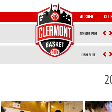
ACCUEIL
CLU
SENIORS PNM
P
U15M ELITE
P
2