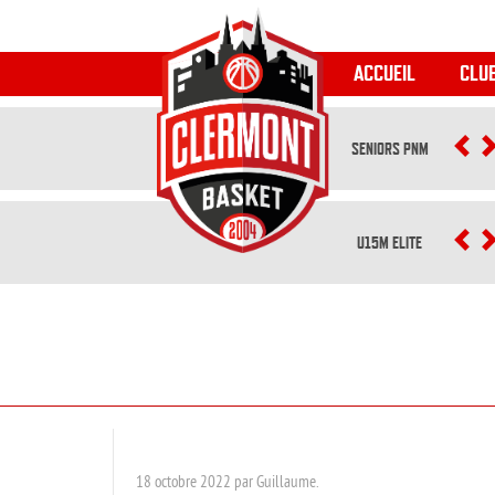
ACCUEIL
CLU
SENIORS PNM
P
U15M ELITE
P
18 octobre 2022 par Guillaume.