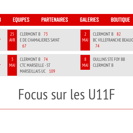
B
EQUIPES
PARTENAIRES
GALERIES
BOUTIQUE
25
CLERMONT B
73
2
CLERMONT B
82
AVR
E DE CHAMALIERES SAYAT
MAI
BC VILLEFRANCHE BEAUJ
REVIOUS
NEXT
67
74
3
CLERMONT B
74
8
OULLINS STE FOY BB
MAI
CTC MARSEILLE - ST
MAI
CLERMONT B
REVIOUS
NEXT
MARSEILLAIS UC
109
Focus sur les U11F