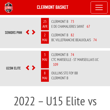
CLERMONT BASKET
25
CLERMONT B
73
AVR
E DE CHAMALIERES SAYAT
67
SENIORS PNM
PREVIOUS
NEXT
2
CLERMONT B
82
MAI
BC VILLEFRANCHE BEAUJOLAIS
74
3
CLERMONT B
74
MAI
CTC MARSEILLE - ST MARSEILLAIS UC
109
U15M ELITE
PREVIOUS
NEXT
8
OULLINS STE FOY BB
MAI
CLERMONT B
2022 – U15 Elite vs