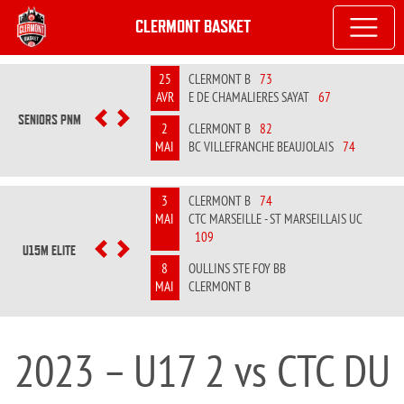
CLERMONT BASKET
25
CLERMONT B
73
AVR
E DE CHAMALIERES SAYAT
67
SENIORS PNM
PREVIOUS
NEXT
2
CLERMONT B
82
MAI
BC VILLEFRANCHE BEAUJOLAIS
74
3
CLERMONT B
74
MAI
CTC MARSEILLE - ST MARSEILLAIS UC
109
U15M ELITE
PREVIOUS
NEXT
8
OULLINS STE FOY BB
MAI
CLERMONT B
2023 – U17 2 vs CTC DU