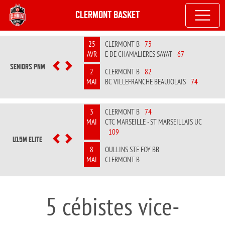
CLERMONT BASKET
25
CLERMONT B
73
AVR
E DE CHAMALIERES SAYAT
67
SENIORS PNM
PREVIOUS
NEXT
2
CLERMONT B
82
MAI
BC VILLEFRANCHE BEAUJOLAIS
74
3
CLERMONT B
74
MAI
CTC MARSEILLE - ST MARSEILLAIS UC
109
U15M ELITE
PREVIOUS
NEXT
8
OULLINS STE FOY BB
MAI
CLERMONT B
5 cébistes vice-