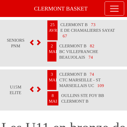
CLERMONT BASKET
25
CLERMONT B
73
AVR
E DE CHAMALIERES SAYAT
67
SENIORS
PREVIOUS
NEXT
PNM
2
CLERMONT B
82
MAI
BC VILLEFRANCHE
BEAUJOLAIS
74
3
CLERMONT B
74
MAI
CTC MARSEILLE - ST
MARSEILLAIS UC
109
U15M
PREVIOUS
NEXT
ELITE
8
OULLINS STE FOY BB
MAI
CLERMONT B