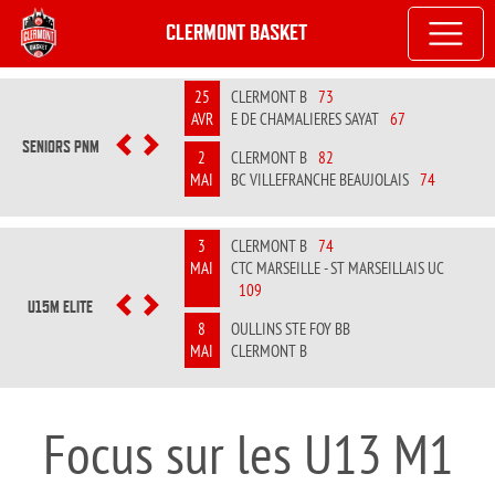
CLERMONT BASKET
25
CLERMONT B
73
AVR
E DE CHAMALIERES SAYAT
67
SENIORS PNM
PREVIOUS
NEXT
2
CLERMONT B
82
MAI
BC VILLEFRANCHE BEAUJOLAIS
74
3
CLERMONT B
74
MAI
CTC MARSEILLE - ST MARSEILLAIS UC
109
U15M ELITE
PREVIOUS
NEXT
8
OULLINS STE FOY BB
MAI
CLERMONT B
Focus sur les U13 M1