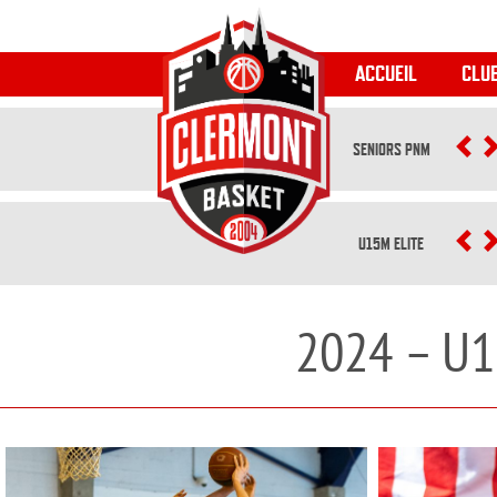
ACCUEIL
CLU
SENIORS PNM
P
U15M ELITE
P
2024 – U1