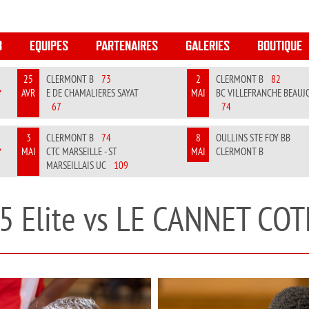
B
EQUIPES
PARTENAIRES
GALERIES
BOUTIQUE
25
CLERMONT B
73
2
CLERMONT B
82
AVR
E DE CHAMALIERES SAYAT
MAI
BC VILLEFRANCHE BEAUJ
REVIOUS
NEXT
67
74
3
CLERMONT B
74
8
OULLINS STE FOY BB
MAI
CTC MARSEILLE - ST
MAI
CLERMONT B
REVIOUS
NEXT
MARSEILLAIS UC
109
5 Elite vs LE CANNET COT