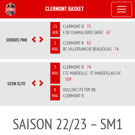
CLERMONT BASKET
25
CLERMONT B
73
AVR
E DE CHAMALIERES SAYAT
67
SENIORS PNM
PREVIOUS
NEXT
2
CLERMONT B
82
MAI
BC VILLEFRANCHE BEAUJOLAIS
74
3
CLERMONT B
74
MAI
CTC MARSEILLE - ST MARSEILLAIS UC
109
U15M ELITE
PREVIOUS
NEXT
8
OULLINS STE FOY BB
MAI
CLERMONT B
SAISON 22/23 – SM1